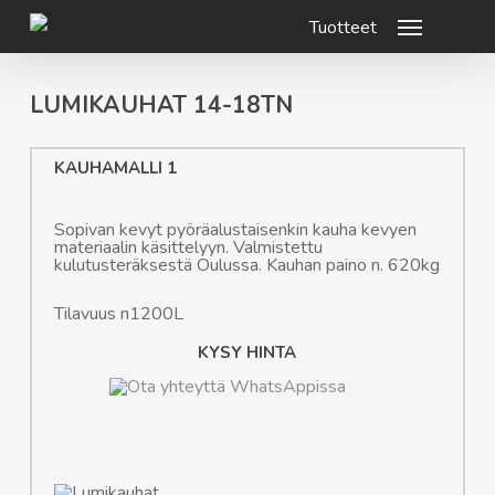
Skip
Menu
to
main
content
LUMIKAUHAT 14-18TN
KAUHAMALLI 1
Sopivan kevyt pyöräalustaisenkin kauha kevyen
materiaalin käsittelyyn. Valmistettu
kulutusteräksestä Oulussa. Kauhan paino n. 620kg
Tilavuus n1200L
KYSY HINTA