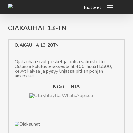
Skip
Menu
to
main
content
OJAKAUHAT 13-TN
OJAKAUHA 13-20TN
Ojakauhan sivut posket ja pohja valmistettu
Oulussa kulutusteräksestä hb400, huuli hb500,
kevyt kaivaa ja pysyy linjassa pitkän pohjan
ansiosta!!!
KYSY HINTA